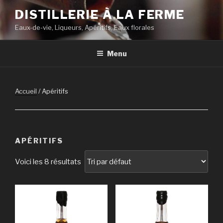
Aller
DISTILLERIE À LA FERME
au
Eaux-de-vie, Liqueurs, Apéritifs, Eaux florales
contenu
principal
Menu
Accueil
/ Apéritifs
APÉRITIFS
Voici les 8 résultats