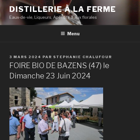
Aller
DISTILLERIE À LA FERME
au
Eaux-de-vie, Liqueurs, Apéritifs, Eaux florales
contenu
principal
Menu
PUBLIÉ
3 MARS 2024
PAR
STEPHANIE CHALUFOUR
LE
FOIRE BIO DE BAZENS (47) le
Dimanche 23 Juin 2024