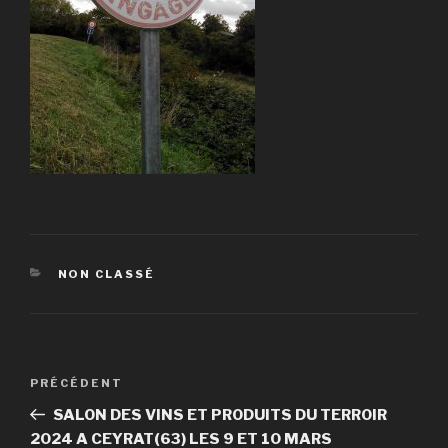
CATÉGORIES
NON CLASSÉ
Navigation
PRÉCÉDENT
Article
de
précédent
SALON DES VINS ET PRODUITS DU TERROIR
l’article
2024 A CEYRAT(63) LES 9 ET 10 MARS